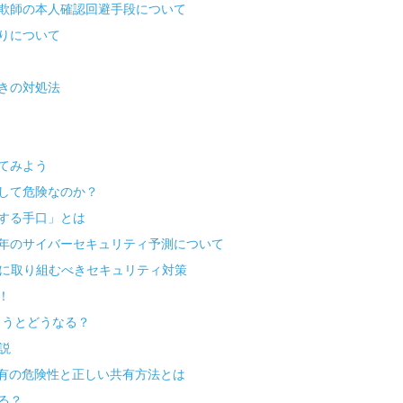
欺師の本人確認回避手段について
っ取りについて
きの対処法
てみよう
して危険なのか？
装する手口」とは
4年のサイバーセキュリティ予測について
際に取り組むべきセキュリティ対策
！
まうとどうなる？
解説
ル共有の危険性と正しい共有方法とは
る？