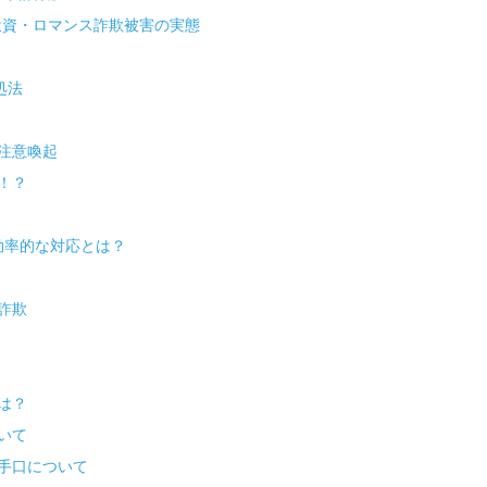
投資・ロマンス詐欺被害の実態
処法
注意喚起
！？
効率的な対応とは？
詐欺
ドは？
いて
手口について