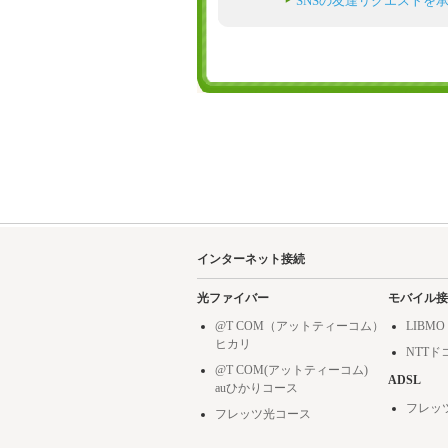
SNSの友達リクエストを
インターネット接続
光ファイバー
モバイル接
@T COM（アットティーコム）
LIBMO
ヒカリ
NTT
@T COM(アットティーコム)
ADSL
auひかりコース
フレッ
フレッツ光コース