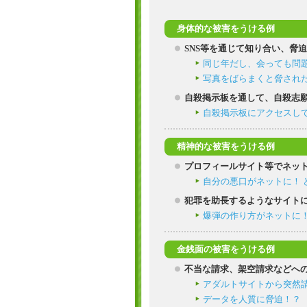
身体的な被害をうける例
SNS等を通じて知り合い、脅
同じ年だし、会っても問
写真をばらまくと脅され
自殺掲示板を通して、自殺志
自殺掲示板にアクセスし
精神的な被害をうける例
プロフィールサイト等でネッ
自分の悪口がネットに！ 
犯罪を助長するようなサイト
爆弾の作り方がネットに
金銭面の被害をうける例
不当な請求、架空請求などへ
アダルトサイトから突然
データを人質に脅迫！？