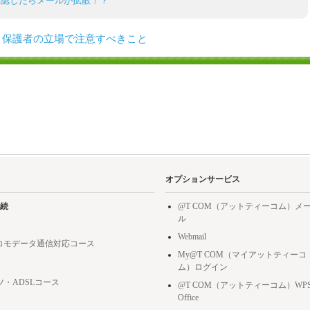
承認したらメールが拡散！？
保護者の立場で注意すべきこと
オプションサービス
続
@T COM（アットティーコム）メ
ル
Webmail
ドコモデータ通信対応コース
My@T COM（マイアットティーコ
ム）ログイン
ツ・ADSLコース
@T COM（アットティーコム）WP
Office