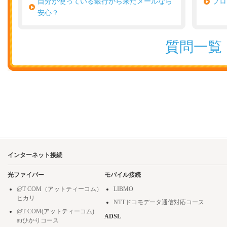
自分が使っている銀行から来たメールなら
プロ
安心？
質問一覧
インターネット接続
光ファイバー
モバイル接続
@T COM（アットティーコム）
LIBMO
ヒカリ
NTTドコモデータ通信対応コース
@T COM(アットティーコム)
ADSL
auひかりコース