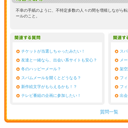
不幸の手紙のように、不特定多数の人々の間を増殖しながら転
ールのこと。
チケットが当選しちゃったみたい！
スパ
友達と一緒なら、出会い系サイトも安心？
メー
冬のハッピーメール？
架空
スパムメールを開くとどうなる？
フィ
新作絵文字がもらえるかも！？
フィ
テレビ番組の企画に参加したい！
出会
質問一覧