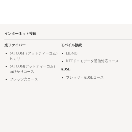
インターネット接続
光ファイバー
モバイル接続
@T COM（アットティーコム）
LIBMO
ヒカリ
NTTドコモデータ通信対応コース
@T COM(アットティーコム)
ADSL
auひかりコース
フレッツ・ADSLコース
フレッツ光コース