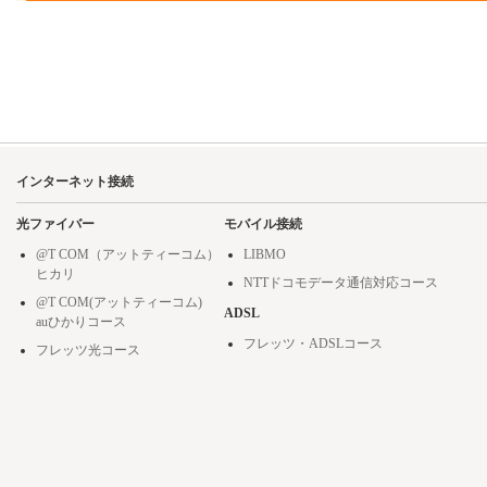
インターネット接続
光ファイバー
モバイル接続
@T COM（アットティーコム）
LIBMO
ヒカリ
NTTドコモデータ通信対応コース
@T COM(アットティーコム)
ADSL
auひかりコース
フレッツ・ADSLコース
フレッツ光コース