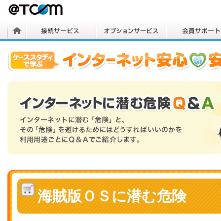
海賊版ＯＳに潜む危険