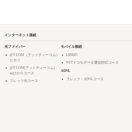
インターネット接続
光ファイバー
モバイル接続
@T COM（アットティーコム）
LIBMO
ヒカリ
NTTドコモデータ通信対応コース
@T COM(アットティーコム)
ADSL
auひかりコース
フレッツ・ADSLコース
フレッツ光コース