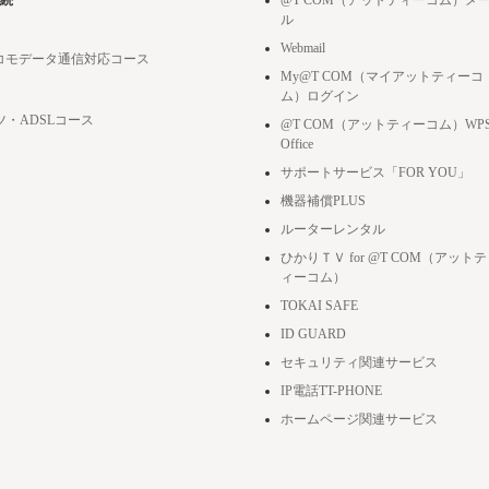
続
@T COM（アットティーコム）メ
ル
Webmail
ドコモデータ通信対応コース
My@T COM（マイアットティーコ
ム）ログイン
ツ・ADSLコース
@T COM（アットティーコム）WP
Office
サポートサービス「FOR YOU」
機器補償PLUS
ルーターレンタル
ひかりＴＶ for @T COM（アットテ
ィーコム）
TOKAI SAFE
ID GUARD
セキュリティ関連サービス
IP電話TT-PHONE
ホームページ関連サービス