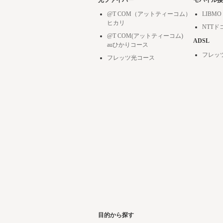
光ファイバー
モバイル接
@T COM（アットティーコム）
LIBMO
ヒカリ
NTT
@T COM(アットティーコム)
ADSL
auひかりコース
フレッ
フレッツ光コース
目的から探す