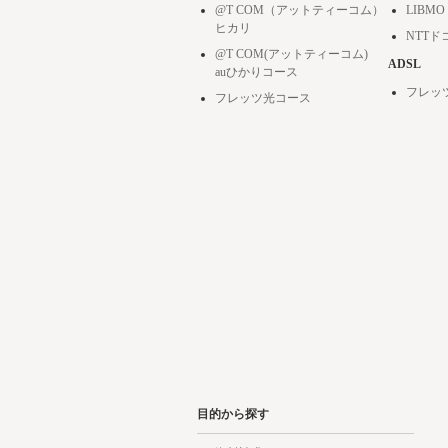
@T COM（アットティーコム）
LIBMO
ヒカリ
NTT
@T COM(アットティーコム)
ADSL
auひかりコース
フレッ
フレッツ光コース
目的から探す